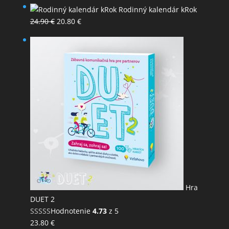
Rodinný kalendár kRok
Pôvodná
Aktuálna
24.90
€
20.80
€
cena
cena
bola:
je:
24.90 €.
20.80 €.
Hra
DUET 2
Hodnotenie
4.73
z 5
23.80
€