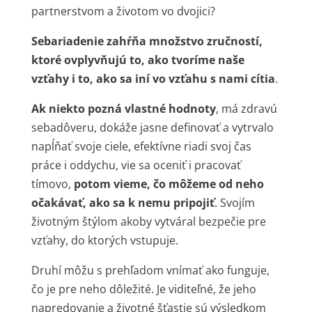
partnerstvom a životom vo dvojici?
Sebariadenie zahŕňa množstvo zručností,
ktoré ovplyvňujú to, ako tvoríme naše
vzťahy i to, ako sa iní vo vzťahu s nami cítia
.
Ak niekto pozná vlastné hodnoty
, má zdravú
sebadôveru, dokáže jasne definovať a vytrvalo
napĺňať svoje ciele, efektívne riadi svoj čas
práce i oddychu, vie sa oceniť i pracovať
tímovo,
potom vieme, čo môžeme od neho
očakávať, ako sa k nemu pripojiť
. Svojím
životným štýlom akoby vytváral bezpečie pre
vzťahy, do ktorých vstupuje.
Druhí môžu s prehľadom vnímať ako funguje,
čo je pre neho dôležité. Je viditeľné, že jeho
napredovanie a životné šťastie sú výsledkom