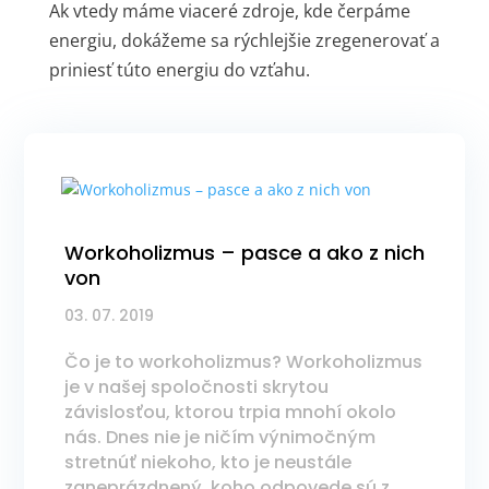
Ak vtedy máme viaceré zdroje, kde čerpáme
energiu, dokážeme sa rýchlejšie zregenerovať a
priniesť túto energiu do vzťahu.
Workoholizmus – pasce a ako z nich
von
03. 07. 2019
Čo je to workoholizmus? Workoholizmus
je v našej spoločnosti skrytou
závislosťou, ktorou trpia mnohí okolo
nás. Dnes nie je ničím výnimočným
stretnúť niekoho, kto je neustále
zaneprázdnený, koho odpovede sú z