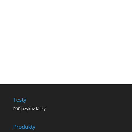
PRIHLÁSIŤ SA
Testy
Päť jazykov lásky
Produkty