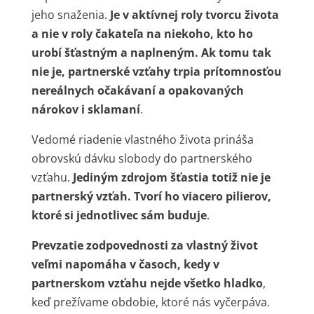
jeho snaženia.
Je v aktívnej roly tvorcu života
a nie v roly čakateľa na niekoho, kto ho
urobí šťastným a naplneným. Ak tomu tak
nie je, partnerské vzťahy trpia prítomnosťou
nereálnych očakávaní a opakovaných
nárokov i sklamaní
.
Vedomé riadenie vlastného života prináša
obrovskú dávku slobody do partnerského
vzťahu.
Jediným zdrojom šťastia totiž nie je
partnerský vzťah. Tvorí ho viacero pilierov,
ktoré si jednotlivec sám buduje
.
Prevzatie zodpovednosti za vlastný život
veľmi napomáha v časoch, kedy v
partnerskom vzťahu nejde všetko hladko
,
keď prežívame obdobie, ktoré nás vyčerpáva.