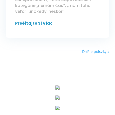
kategórie „nemám čas“, „mám toho
veľa“, „inokedy, neskôr“....
Preèítajte Si Viac
Ďalšie položky »
Uhádni aspoň 3 voľnočasové
aktivity – hobby, ktoré má rád
Hádaj, aké osobné po/kroky by