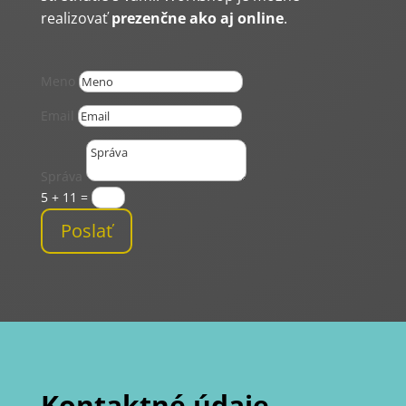
realizovať
prezenčne ako aj online
.
Meno
Email
Správa
5 + 11
=
Poslať
Kontaktné údaje