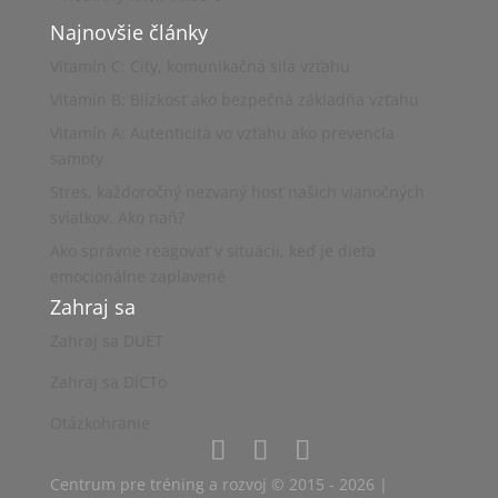
Najnovšie články
Vitamín C: City, komunikačná sila vzťahu
Vitamín B: Blízkosť ako bezpečná základňa vzťahu
Vitamín A: Autenticita vo vzťahu ako prevencia
samoty
Stres, každoročný nezvaný hosť našich vianočných
sviatkov. Ako naň?
Ako správne reagovať v situácii, keď je dieťa
emocionálne zaplavené
Zahraj sa
Zahraj sa DUET
Zahraj sa DiCTo
Otázkohranie
Centrum pre tréning a rozvoj
© 2015 - 2026 |