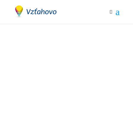
Ako horieť a
nevyhorieť –
prevencia
syndrómu