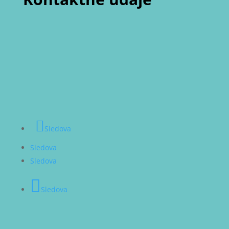

Telefón
+421 911 913 824

Email
info@vztahovo.sk
Sledova
Sledova
Sledova
Sledova