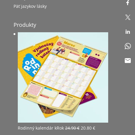
Päť jazykov lásky
Produkty
Pôvodná
Aktuálna
Rodinný kalendár kRok
24.90
€
20.80
€
cena
cena