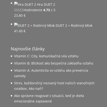
Hra DUET 2
bola:
je:
Hodnotenie
4.73
z 5
24.90 €.
20.80 €.
23.80
€
DUET 2 + Rodinný kRok
41.60
€
Najnovšie články
Vitamín C: City, komunikačná sila vzťahu
Vitamín B: Blízkosť ako bezpečná základňa vzťahu
Vitamín A: Autenticita vo vzťahu ako prevencia
samoty
Stres, každoročný nezvaný hosť našich vianočných
sviatkov. Ako naň?
Ako správne reagovať v situácii, keď je dieťa
emocionálne zaplavené