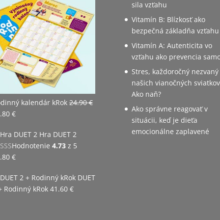
sila vzťahu
Vitamín B: Blízkosť ako
bezpečná základňa vzťahu
Vitamín A: Autenticita vo
vzťahu ako prevencia samo
Stres, každoročný nezvaný
našich vianočných sviatkov
Ako naň?
dinný kalendár kRok
24.90
€
Ako správne reagovať v
vodná
Aktuálna
.80
€
situácii, keď je dieťa
na
cena
emocionálne zaplavené
Hra DUET 2
la:
je:
Hodnotenie
4.73
z 5
.90 €.
20.80 €.
.80
€
DUET
+ Rodinný kRok
41.60
€