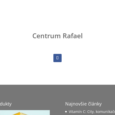
Centrum Rafael
dukty
Najnovšie články
Vitamín C: City, komunikač