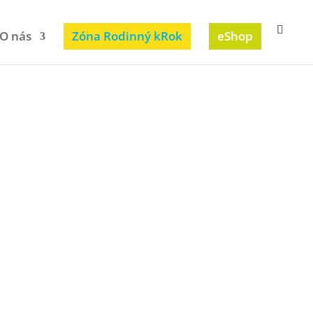
O nás
Zóna Rodinný kRok
eShop