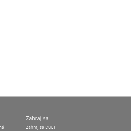
Zahraj sa
ná
Zahraj sa DUET